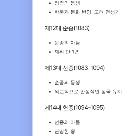
정종의 동생
학문과 문화 번영, 고려 전성기
제12대 순종(1083)
문종의 아들
재위 단 1년
제13대 선종(1083–1094)
순종의 동생
외교적으로 안정적인 정국 유지
제14대 헌종(1094–1095)
선종의 아들
단명한 왕