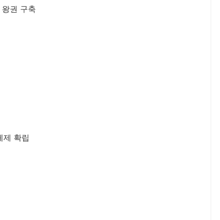
 왕권 구축
체제 확립