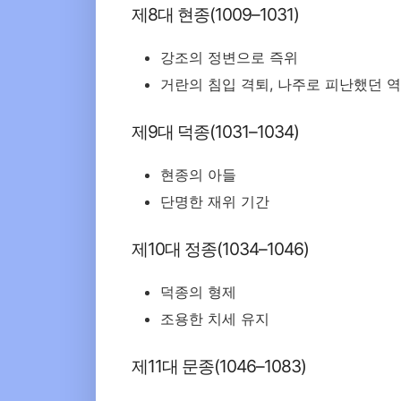
제8대 현종(1009–1031)
강조의 정변으로 즉위
거란의 침입 격퇴, 나주로 피난했던 
제9대 덕종(1031–1034)
현종의 아들
단명한 재위 기간
제10대 정종(1034–1046)
덕종의 형제
조용한 치세 유지
제11대 문종(1046–1083)