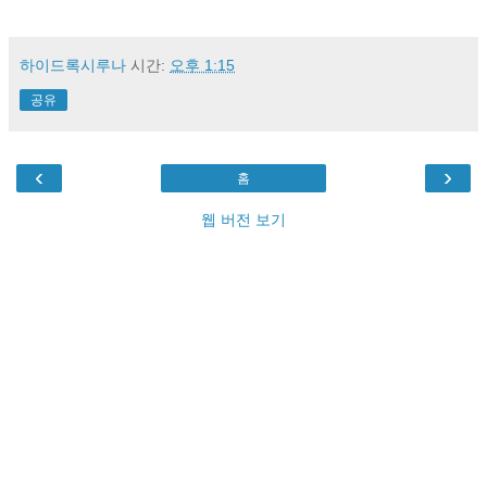
하이드록시루나
시간:
오후 1:15
공유
‹
›
홈
웹 버전 보기